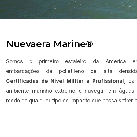
NE-590
RESGATE
Nuevaera Marine®
Somos o primeiro estaleiro da America em
Maior Segurança e Resistência
em Embarcações de HDPE
embarcações de polietileno de alta densid
Certificadas de Nível Militar e Profissional,
para
ambiente marinho extremo e navegar em águas
Ver mais
medo de qualquer tipo de impacto que possa sofrer 