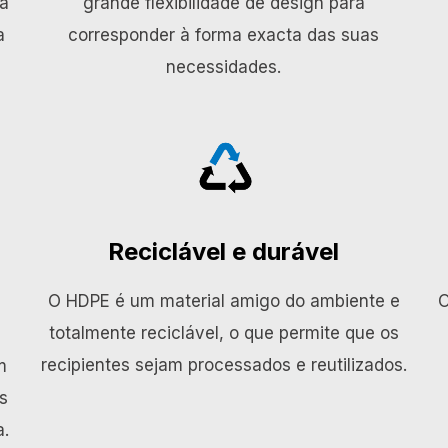
 a
grande flexibilidade de design para
a
corresponder à forma exacta das suas
necessidades.
Reciclável e durável
O HDPE é um material amigo do ambiente e
O
totalmente reciclável, o que permite que os
l
recipientes sejam processados e reutilizados.
m
s
a.