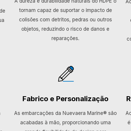
A dureza e durabilidade naturais do HDPE o
Ao
tornam capaz de suportar o impacto de
ade
colisões com detritos, pedras ou outros
ua
objetos, reduzindo o risco de danos e
reparações.
c
Fabrico e Personalização
R
a
As embarcações da Nuevaera Marine® são
Ao
acabadas à mão, proporcionando uma
é